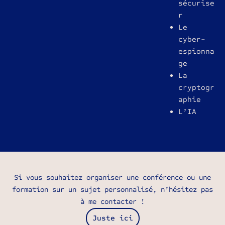
sécurise
r
Le
cyber-
espionna
ge
La
cryptogr
aphie
L’IA
Si vous souhaitez organiser une conférence ou une
formation sur un sujet personnalisé, n’hésitez pas
à me contacter !
Juste ici