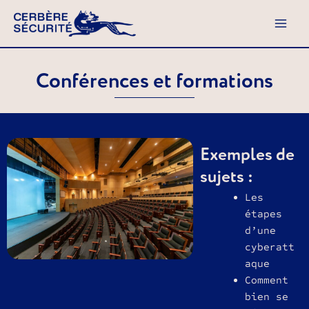
Aller
au
contenu
Conférences et formations
Exemples de
sujets :
Les
étapes
d’une
cyberatt
aque
Comment
bien se